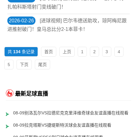
扎帕科斯塔射门变线破门！
2026-02-26
[进球视频] 巴尔韦德送助攻，琼阿梅尼跟
进推射破门！皇马总比分2-1本菲卡！
共
134
条记录
首页
上页
1
2
3
4
5
下页
尾页
最新足球直播
08-09别洛瓦尔VS拉德尼克克里泽维奇球会友谊直播在线观看
08-09拉克塔斯VS捷堤斯特沃球会友谊直播在线观看