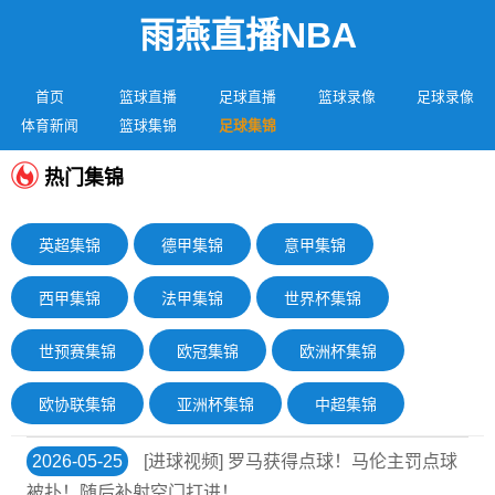
雨燕直播NBA
首页
篮球直播
足球直播
篮球录像
足球录像
体育新闻
篮球集锦
足球集锦
热门集锦
英超集锦
德甲集锦
意甲集锦
西甲集锦
法甲集锦
世界杯集锦
世预赛集锦
欧冠集锦
欧洲杯集锦
欧协联集锦
亚洲杯集锦
中超集锦
2026-05-25
[进球视频] 罗马获得点球！马伦主罚点球
被扑！随后补射空门打进！