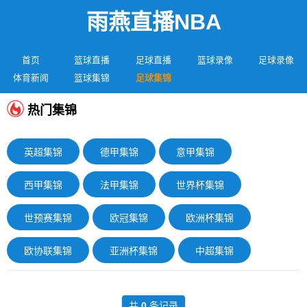
雨燕直播NBA
首页
篮球直播
足球直播
篮球录像
足球录像
体育新闻
篮球集锦
足球集锦
热门集锦
英超集锦
德甲集锦
意甲集锦
西甲集锦
法甲集锦
世界杯集锦
世预赛集锦
欧冠集锦
欧洲杯集锦
欧协联集锦
亚洲杯集锦
中超集锦
共
0
条记录