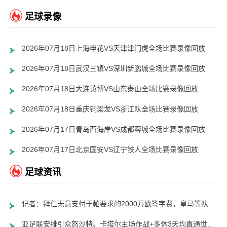
足球录像
2026年07月18日上海申花VS天津津门虎全场比赛录像回放
2026年07月18日武汉三镇VS深圳新鹏城全场比赛录像回放
2026年07月18日大连英博VS山东泰山全场比赛录像回放
2026年07月18日重庆铜梁龙VS浙江队全场比赛录像回放
2026年07月17日青岛西海岸VS成都蓉城全场比赛录像回放
2026年07月17日北京国安VS辽宁铁人全场比赛录像回放
足球资讯
记者：拜仁无意支付于帕要求的2000万欧签字费，皇马等队愿意支付
亚足联安排引众怒沙特、卡塔尔主场作战+多休3天均直通世界杯