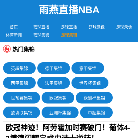
雨燕直播NBA
首页
篮球直播
足球直播
篮球录像
足球录像
体育新闻
篮球集锦
足球集锦
热门集锦
英超集锦
德甲集锦
意甲集锦
西甲集锦
法甲集锦
世界杯集锦
世预赛集锦
欧冠集锦
欧洲杯集锦
欧协联集锦
亚洲杯集锦
中超集锦
欧冠神迹！阿劳霍加时赛破门！葡体4-