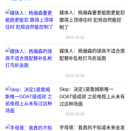
媒体人：杨瀚森要更能跑更能怼
跟得上顶得住时 犯规自然能控
制了
2025-10-18
媒体人：杨瀚森的球商不适合搭
配替补乱枪打鸟折返跑
2025-10-18
Skip：决定1是詹姆斯唯一
GOAT级成就 之前电视上从未有
过这种场面
2025-10-18
字母哥：我真的不知道未来会发