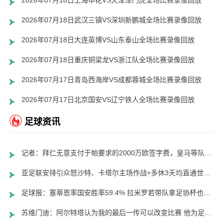
2026年07月18日上海申花VS天津津门虎全场比赛录像回放
2026年07月18日武汉三镇VS深圳新鹏城全场比赛录像回放
2026年07月18日大连英博VS山东泰山全场比赛录像回放
2026年07月18日重庆铜梁龙VS浙江队全场比赛录像回放
2026年07月17日青岛西海岸VS成都蓉城全场比赛录像回放
2026年07月17日北京国安VS辽宁铁人全场比赛录像回放
足球资讯
记者：拜仁无意支付于帕要求的2000万欧签字费，皇马等队愿意支付
亚足联安排引众怒沙特、卡塔尔主场作战+多休3天均直通世界杯
足球报：塞蒂恩率国安胜率59.4% 拉米罗若带队拿足协杯也算创历史
苏维门迪：阿尔特塔认为我的最后一传可以改变比赛 他为足球而生