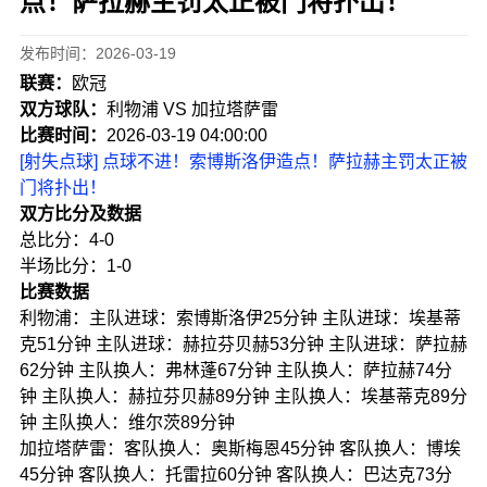
点！萨拉赫主罚太正被门将扑出！
发布时间：2026-03-19
联赛：
欧冠
双方球队：
利物浦 VS 加拉塔萨雷
比赛时间：
2026-03-19 04:00:00
[射失点球] 点球不进！索博斯洛伊造点！萨拉赫主罚太正被
门将扑出！
双方比分及数据
总比分：4-0
半场比分：1-0
比赛数据
利物浦：主队进球：索博斯洛伊25分钟 主队进球：埃基蒂
克51分钟 主队进球：赫拉芬贝赫53分钟 主队进球：萨拉赫
62分钟 主队换人：弗林蓬67分钟 主队换人：萨拉赫74分
钟 主队换人：赫拉芬贝赫89分钟 主队换人：埃基蒂克89分
钟 主队换人：维尔茨89分钟
加拉塔萨雷：客队换人：奥斯梅恩45分钟 客队换人：博埃
45分钟 客队换人：托雷拉60分钟 客队换人：巴达克73分