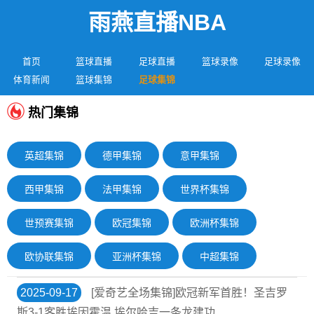
雨燕直播NBA
首页
篮球直播
足球直播
篮球录像
足球录像
体育新闻
篮球集锦
足球集锦
热门集锦
英超集锦
德甲集锦
意甲集锦
西甲集锦
法甲集锦
世界杯集锦
世预赛集锦
欧冠集锦
欧洲杯集锦
欧协联集锦
亚洲杯集锦
中超集锦
2025-09-17
[爱奇艺全场集锦]欧冠新军首胜！圣吉罗
斯3-1客胜埃因霍温 埃尔哈吉一条龙建功