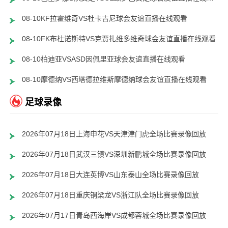
08-10KF拉霍维奇VS杜卡吉尼球会友谊直播在线观看
08-10FK布杜诺斯特VS克贾扎维多维奇球会友谊直播在线观看
08-10柏迪亚VSASD因佩里亚球会友谊直播在线观看
08-10摩德纳VS西塔德拉维斯摩德纳球会友谊直播在线观看
足球录像
2026年07月18日上海申花VS天津津门虎全场比赛录像回放
2026年07月18日武汉三镇VS深圳新鹏城全场比赛录像回放
2026年07月18日大连英博VS山东泰山全场比赛录像回放
2026年07月18日重庆铜梁龙VS浙江队全场比赛录像回放
2026年07月17日青岛西海岸VS成都蓉城全场比赛录像回放