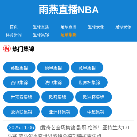
雨燕直播NBA
首页
篮球直播
足球直播
篮球录像
足球录像
体育新闻
篮球集锦
足球集锦
热门集锦
英超集锦
德甲集锦
意甲集锦
西甲集锦
法甲集锦
世界杯集锦
世预赛集锦
欧冠集锦
欧洲杯集锦
欧协联集锦
亚洲杯集锦
中超集锦
2025-11-06
[爱奇艺全场集锦]欧冠-绝杀！亚特兰大1-0
马赛 萨马尔季奇世界波绝杀德凯特拉雷失点