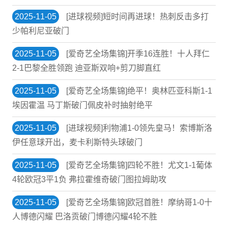
2025-11-05
[进球视频]短时间再进球！热刺反击多打
少帕利尼亚破门
2025-11-05
[爱奇艺全场集锦]开季16连胜！十人拜仁
2-1巴黎全胜领跑 迪亚斯双响+剪刀脚直红
2025-11-05
[爱奇艺全场集锦]绝平！奥林匹亚科斯1-1
埃因霍温 马丁斯破门佩皮补时抽射绝平
2025-11-05
[进球视频]利物浦1-0领先皇马！索博斯洛
伊任意球开出，麦卡利斯特头球破门
2025-11-05
[爱奇艺全场集锦]四轮不胜！尤文1-1葡体
4轮欧冠3平1负 弗拉霍维奇破门图拉姆助攻
2025-11-05
[爱奇艺全场集锦]欧冠首胜！摩纳哥1-0十
人博德闪耀 巴洛贡破门博德闪耀4轮不胜