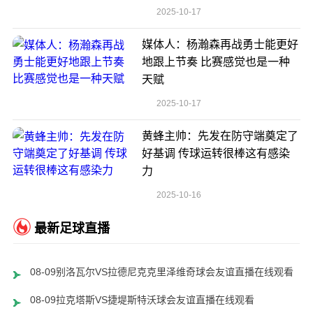
2025-10-17
媒体人：杨瀚森再战勇士能更好
地跟上节奏 比赛感觉也是一种
天赋
2025-10-17
黄蜂主帅：先发在防守端奠定了
好基调 传球运转很棒这有感染
力
2025-10-16
最新足球直播
08-09别洛瓦尔VS拉德尼克克里泽维奇球会友谊直播在线观看
08-09拉克塔斯VS捷堤斯特沃球会友谊直播在线观看