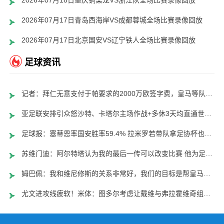
2026年07月18日重庆铜梁龙VS浙江队全场比赛录像回放
2026年07月17日青岛西海岸VS成都蓉城全场比赛录像回放
2026年07月17日北京国安VS辽宁铁人全场比赛录像回放
足球资讯
记者：拜仁无意支付于帕要求的2000万欧签字费，皇马等队愿意支付
亚足联安排引众怒沙特、卡塔尔主场作战+多休3天均直通世界杯
足球报：塞蒂恩率国安胜率59.4% 拉米罗若带队拿足协杯也算创历史
苏维门迪：阿尔特塔认为我的最后一传可以改变比赛 他为足球而生
姆巴佩：我和维尼修斯的关系非常好，我们的目标是帮皇马赢得冠军
尤文进攻线疲软！米体：图多尔考虑让戴维与弗拉霍维奇组双前锋