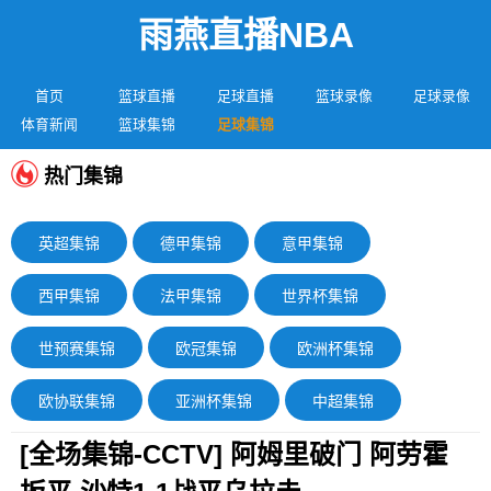
雨燕直播NBA
首页
篮球直播
足球直播
篮球录像
足球录像
体育新闻
篮球集锦
足球集锦
热门集锦
英超集锦
德甲集锦
意甲集锦
西甲集锦
法甲集锦
世界杯集锦
世预赛集锦
欧冠集锦
欧洲杯集锦
欧协联集锦
亚洲杯集锦
中超集锦
[全场集锦-CCTV] 阿姆里破门 阿劳霍