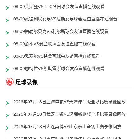
08-09艾斯登VSRFC列日球会友谊直播在线观看
08-09蒙彼利埃女足VS尼斯女足球会友谊直播在线观看
08-09梅勒尔贝克VS利尔斯球会友谊直播在线观看
08-09欧本VS瑟兰联球会友谊直播在线观看
08-09欧塞尔VS特鲁瓦球会友谊直播在线观看
08-09恩特拉VS凯勒雷斯球会友谊直播在线观看
足球录像
2026年07月18日上海申花VS天津津门虎全场比赛录像回放
2026年07月18日武汉三镇VS深圳新鹏城全场比赛录像回放
2026年07月18日大连英博VS山东泰山全场比赛录像回放