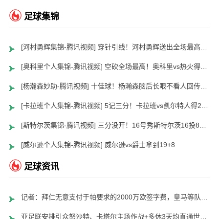
足球集锦
[河村勇辉集锦-腾讯视频] 穿针引线！河村勇辉送出全场最高12助攻 8中2拿到5分5板
[奥科里个人集锦-腾讯视频] 空砍全场最高！奥科里vs热火得27分4板
[杨瀚森妙助-腾讯视频] 十佳球！杨瀚森脑后长眼不看人回传助队友暴扣
[卡拉班个人集锦-腾讯视频] 5记三分！卡拉班vs凯尔特人得21+8
[斯特尔茨集锦-腾讯视频] 三分没开！16号秀斯特尔茨16投8中&三分8中2得到22分2板6助
[威尔逊个人集锦-腾讯视频] 威尔逊vs爵士拿到19+8
足球资讯
记者：拜仁无意支付于帕要求的2000万欧签字费，皇马等队愿意支付
亚足联安排引众怒沙特、卡塔尔主场作战+多休3天均直通世界杯