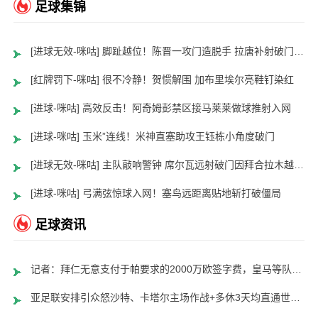
足球集锦
[进球无效-咪咕] 脚趾越位！陈晋一攻门造脱手 拉唐补射破门无效
[红牌罚下-咪咕] 很不冷静！贺惯解围 加布里埃尔亮鞋钉染红
[进球-咪咕] 高效反击！阿奇姆彭禁区接马莱莱做球推射入网
[进球-咪咕] 玉米”连线！米神直塞助攻王钰栋小角度破门
[进球无效-咪咕] 主队敲响警钟 席尔瓦远射破门因拜合拉木越位在先进球无效
[进球-咪咕] 弓满弦惊球入网！塞鸟远距离贴地斩打破僵局
足球资讯
记者：拜仁无意支付于帕要求的2000万欧签字费，皇马等队愿意支付
亚足联安排引众怒沙特、卡塔尔主场作战+多休3天均直通世界杯