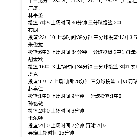
单节比分：28-18、21-31、27-19、25-25（广厦
广厦：
林秉圣
投篮:7中5 上场时间:30分钟 三分球投篮:2中1
布朗
投篮:23中10 上场时间:39分钟 三分球投篮:13中3 
朱俊龙
投篮:6中3 上场时间:34分钟 三分球投篮:2中1 罚球:
胡金秋
投篮:16中13 上场时间:34分钟 三分球投篮:3中1 罚
塔克
投篮:17中7 上场时间:28分钟 三分球投篮:6中3 罚球
赵嘉仁
投篮:1中0 上场时间:9分钟 三分球投篮:1中0
孙铭徽
投篮:2中0 上场时间:6分钟
卡尔顿
投篮:2中0 上场时间:2分钟 罚球:2中2
吴骁上场时间:15分钟