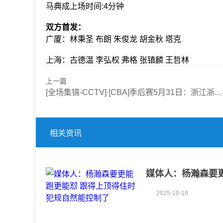
马典成上场时间:4分钟
双方首发：
广厦：林秉圣 布朗 朱俊龙 胡金秋 塔克
上海：古德温 李弘权 弗格 张镇麟 王哲林
上一篇
[全场集锦-CCTV] [CBA]季后赛5月31日：浙江浙商证券VS上海久事 集锦
相关资讯
媒体人：杨瀚森要更
2025-10-18