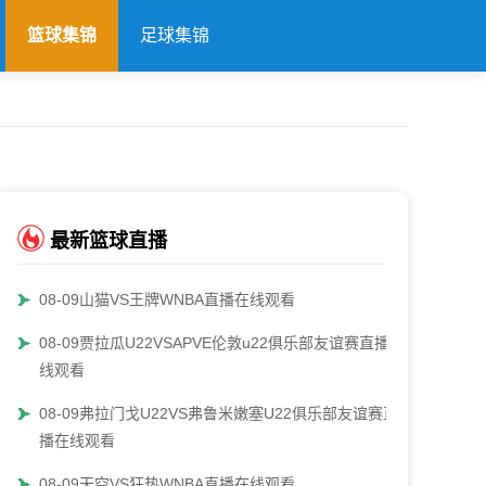
篮球集锦
足球集锦
最新篮球直播
08-09山猫VS王牌WNBA直播在线观看
08-09贾拉瓜U22VSAPVE伦敦u22俱乐部友谊赛直播在
线观看
08-09弗拉门戈U22VS弗鲁米嫩塞U22俱乐部友谊赛直
播在线观看
08-09天空VS狂热WNBA直播在线观看