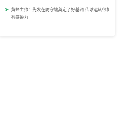
黄蜂主帅：先发在防守端奠定了好基调 传球运转很棒这
有感染力