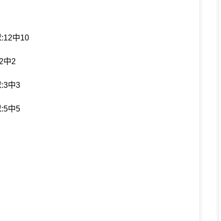
:12中10
2中2
:3中3
:5中5