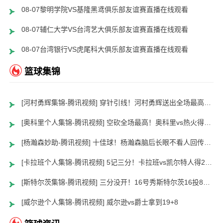
08-07黎明学院VS基隆黑鸢俱乐部友谊赛直播在线观看
08-07辅仁大学VS台湾艺大俱乐部友谊赛直播在线观看
08-07台湾银行VS虎尾科大俱乐部友谊赛直播在线观看
篮球集锦
[河村勇辉集锦-腾讯视频] 穿针引线！河村勇辉送出全场最高12助攻 8中2拿到5分5板
[奥科里个人集锦-腾讯视频] 空砍全场最高！奥科里vs热火得27分4板
[杨瀚森妙助-腾讯视频] 十佳球！杨瀚森脑后长眼不看人回传助队友暴扣
[卡拉班个人集锦-腾讯视频] 5记三分！卡拉班vs凯尔特人得21+8
[斯特尔茨集锦-腾讯视频] 三分没开！16号秀斯特尔茨16投8中&三分8中2得到22分2板6助
[威尔逊个人集锦-腾讯视频] 威尔逊vs爵士拿到19+8