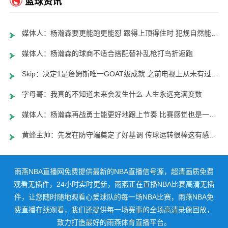
篮球资讯
媒体人：杨瀚森要更能跑更能怼 跟得上顶得住时 犯规自然能控制了
媒体人：杨瀚森的球商不适合搭配替补乱枪打鸟折返跑
Skip：决定1是詹姆斯唯一GOAT级成就 之前电视上从未有过这种场面
字母哥：我真的不知道未来会发生什么 人生永远充满变数
媒体人：杨瀚森再战勇士能更好地跟上节奏 比赛感觉也是一种天赋
黄蜂主帅：先发在防守端奠定了好基调 传球运转很棒这有感染力
雨燕NBA直播网免费提供最新的NBA直播信号源，超清画质免费
观看无插件，24小时实时更新，雨燕正在直播NBA比赛高清无插
件，让您随时随地观看心爱球队的每一场NBA比赛，雨燕NBA免
费直播在线观看，我们还提供每一场赛事的全场高清录像回放，
致力打造最好的雨燕体育直播平台。